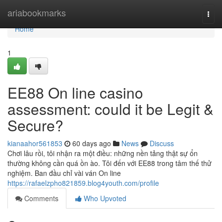
Home
ariabookmarks
Togg
navi
Home
1
EE88 On line casino
assessment: could it be Legit &
Secure?
kianaahor561853
60 days ago
News
Discuss
Chơi lâu rồi, tôi nhận ra một điều: những nền tảng thật sự ổn
thường không cần quá ồn ào. Tôi đến với EE88 trong tâm thế thử
nghiệm. Ban đầu chỉ vài ván On line
https://rafaelzpho821859.blog4youth.com/profile
Comments
Who Upvoted