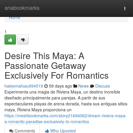
Home
ariabookmarks
Togg
navi
Home
1
Desire This Maya: A
Passionate Getaway
Exclusively For Romantics
haleemafxau994519
59 days ago
News
Discuss
Experimenta una magia de Riviera Maya, un destino increíble
diseñado principalmente para parejas. A partir de sus
espectaculares playas de arena dorada, hasta sus antiguas sitios
maya, Riviera Maya proporciona un
https://meshbookmarks.com/story21694062/dream-riviera-maya-
a-romantic-paradise-exclusively-to-romantics
Comments
Who Upvoted