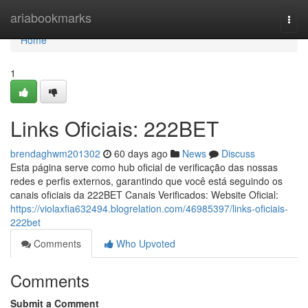
Home
ariabookmarks
Togg
navi
Home
1
Links Oficiais: 222BET
brendaghwm201302
60 days ago
News
Discuss
Esta página serve como hub oficial de verificação das nossas
redes e perfis externos, garantindo que você está seguindo os
canais oficiais da 222BET Canais Verificados: Website Oficial:
https://violaxfia632494.blogrelation.com/46985397/links-oficiais-
222bet
Comments
Who Upvoted
Comments
Submit a Comment