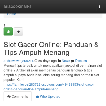
Home
ariabookmarks
Togg
navi
Home
1
Slot Gacor Online: Panduan &
Tips Ampuh Menang
andrewzwmj268214
59 days ago
News
Discuss
Mencari tips terbaik untuk mendapatkan jackpot di permainan slot
online ? Artikel ini akan membahas panduan lengkap & tips
ampuh supaya Anda bisa lebih sering menang dari bermain slot
populer. Kami
https://fannievgel283722.csublogs.com/49489953/slot-gacor-
online-panduan-tips-ampuh-menang
Comments
Who Upvoted