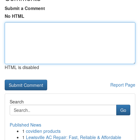
Submit a Comment
No HTML
HTML is disabled
Report Page
Search
Go
Published News
1
covidien products
1
Lewisville AC Repair: Fast, Reliable & Affordable