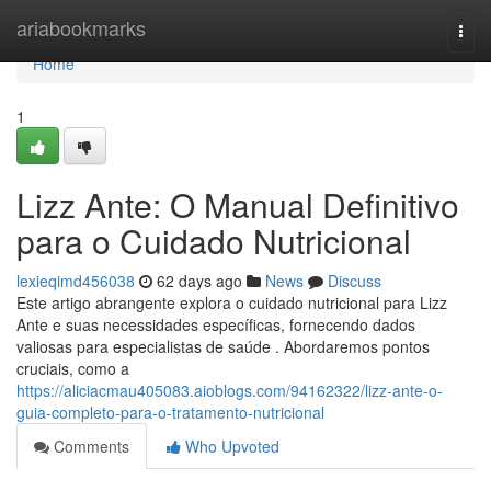
Home
ariabookmarks
Togg
navi
Home
1
Lizz Ante: O Manual Definitivo
para o Cuidado Nutricional
lexieqimd456038
62 days ago
News
Discuss
Este artigo abrangente explora o cuidado nutricional para Lizz
Ante e suas necessidades específicas, fornecendo dados
valiosas para especialistas de saúde . Abordaremos pontos
cruciais, como a
https://aliciacmau405083.aioblogs.com/94162322/lizz-ante-o-
guia-completo-para-o-tratamento-nutricional
Comments
Who Upvoted