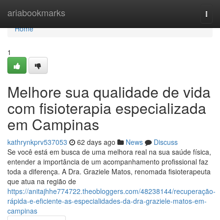
Home
ariabookmarks
Togg
navi
Home
1
Melhore sua qualidade de vida
com fisioterapia especializada
em Campinas
kathrynkprv537053
62 days ago
News
Discuss
Se você está em busca de uma melhora real na sua saúde física,
entender a importância de um acompanhamento profissional faz
toda a diferença. A Dra. Graziele Matos, renomada fisioterapeuta
que atua na região de
https://anitajhhe774722.theobloggers.com/48238144/recuperação-
rápida-e-eficiente-as-especialidades-da-dra-graziele-matos-em-
campinas