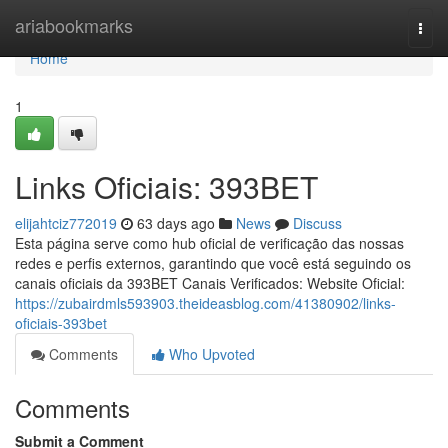
Home
ariabookmarks
Togg
navi
Home
1
Links Oficiais: 393BET
elijahtciz772019
63 days ago
News
Discuss
Esta página serve como hub oficial de verificação das nossas
redes e perfis externos, garantindo que você está seguindo os
canais oficiais da 393BET Canais Verificados: Website Oficial:
https://zubairdmls593903.theideasblog.com/41380902/links-
oficiais-393bet
Comments
Who Upvoted
Comments
Submit a Comment