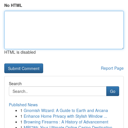
No HTML
HTML is disabled
Report Page
Search
Go
Published News
1
Gnomish Wizard: A Guide to Earth and Arcana
1
Enhance Home Privacy with Stylish Window ...
1
Browning Firearms : A History of Advancement
1
MBI789: Your Ultimate Online Casino Destination