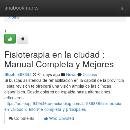
Home
ariabookmarks
Togg
navi
Home
1
Fisioterapia en la ciudad :
Manual Completa y Mejores
lillicbhn496342
61 days ago
News
Discuss
Si buscas asistencia de rehabilitación en la capital de la provincia
, esta revisión te ofrecerá una visión amplia de las clínicas
disponibles. Desde dolores de espalda hasta alteraciones
articulares,
https://aoifeopjr949446.creacionblog.com/41589838/fisioterapia-
en-valladolid-informe-completa-y-principales
Comments
Who Upvoted