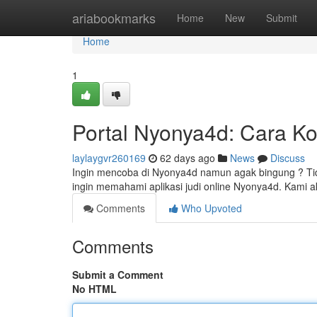
Home
ariabookmarks
Home
New
Submit
Home
1
Portal Nyonya4d: Cara Ko
laylaygvr260169
62 days ago
News
Discuss
Ingin mencoba di Nyonya4d namun agak bingung ? Tida
ingin memahami aplikasi judi online Nyonya4d. Kam
Comments
Who Upvoted
Comments
Submit a Comment
No HTML