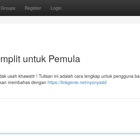
Groups
Register
Login
mplit untuk Pemula
k usah khawatir ! Tulisan ini adalah cara lengkap untuk pengguna ba
i akan membahas dengan
https://linkgenie.net/nyonya4d