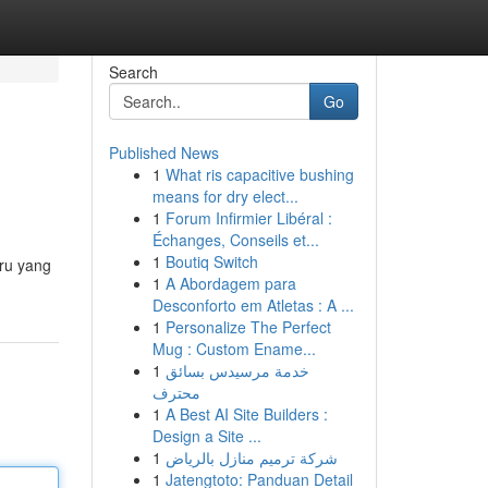
Search
Go
Published News
1
What ris capacitive bushing
means for dry elect...
1
Forum Infirmier Libéral :
Échanges, Conseils et...
1
Boutiq Switch
ru yang
1
A Abordagem para
Desconforto em Atletas : A ...
1
Personalize The Perfect
Mug : Custom Ename...
1
خدمة مرسيدس بسائق
محترف
1
A Best AI Site Builders :
Design a Site ...
1
شركة ترميم منازل بالرياض
1
Jatengtoto: Panduan Detail