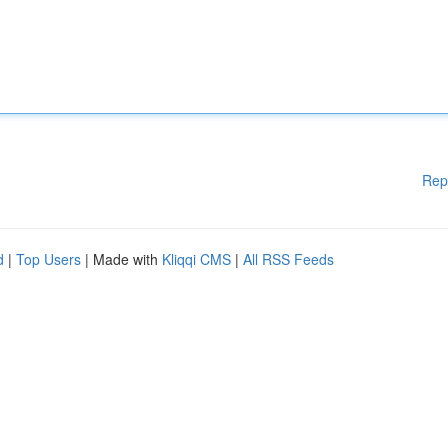
Rep
d
|
Top Users
| Made with
Kliqqi CMS
|
All RSS Feeds