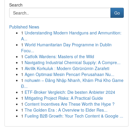
Search
Go
Published News
1
Understanding Modern Handguns and Ammunition:
A...
1
World Humanitarian Day Programme in Dublin
Focu...
1
Catfolk Wardens: Masters of the Wild
1
Navigating Industrial Chemical Supply: A Compre...
1
Akrilik Korkuluk : Modern Görünümin Zarafeti
1
Agen Optimasi Mesin Pencari Perusahaan Nu...
1
nohuwin – Đăng Nhập Nhanh, Khám Phá Kho Game
Đ...
1
ETF-Broker Vergleich: Die besten Anbieter 2024
1
Mitigating Project Risks: A Practical Guide
1
Content Incentives Are These Worth the Hype ?
1
The Golden Era : A Overview to Elder Res...
1
Fueling B2B Growth: Your Tech Content & Google ...