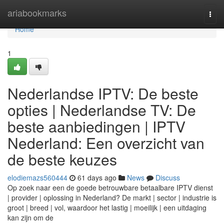
Home
ariabookmarks
Togg
navi
Home
1
Nederlandse IPTV: De beste
opties | Nederlandse TV: De
beste aanbiedingen | IPTV
Nederland: Een overzicht van
de beste keuzes
elodiemazs560444
61 days ago
News
Discuss
Op zoek naar een de goede betrouwbare betaalbare IPTV dienst
| provider | oplossing in Nederland? De markt | sector | industrie is
groot | breed | vol, waardoor het lastig | moeilijk | een uitdaging
kan zijn om de