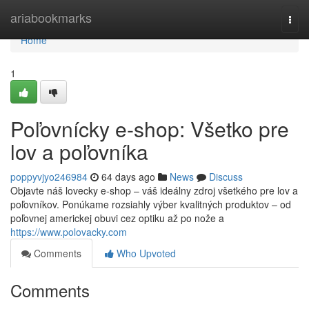
Home
ariabookmarks
Togg
navi
Home
1
Poľovnícky e-shop: Všetko pre
lov a poľovníka
poppyvjyo246984
64 days ago
News
Discuss
Objavte náš lovecky e-shop – váš ideálny zdroj všetkého pre lov a
poľovníkov. Ponúkame rozsiahly výber kvalitných produktov – od
poľovnej americkej obuvi cez optiku až po nože a
https://www.polovacky.com
Comments
Who Upvoted
Comments