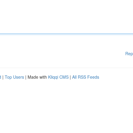
Rep
d
|
Top Users
| Made with
Kliqqi CMS
|
All RSS Feeds