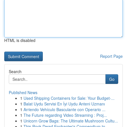
HTML is disabled
Report Page
Search
Go
Published News
1
Used Shipping Containers for Sale: Your Budget-...
1
Balat Uydu Servisi En İyi Uydu Anteni Uzmanı
1
Arriendo Vehículo Basculante con Operario ...
1
The Future regarding Video Streaming : Proj...
1
Unicorn Grow Bags: The Ultimate Mushroom Cultu...
1
This Rock Dwarf Enchanter's Compendium to