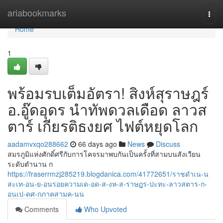
Home
ariabookmarks
Togg
navi
Home
1
พร้อมรบเต็มอัตรา! สิงห์สุราษฎร์
อ.อู๊ดอุดร นำทัพดวลเดือด ลาวส
ตาร์ เกียรติธงยศ ไฟต์หยุดโลก
aadamvxqo288662
66 days ago
News
Discuss
สมรภูมิแห่งศักดิ์ศรีกับการโคจรมาพบกันเป็นครั้งที่สามบนสังเวียน
ระดับตำนาน ก
https://fraserrmzj285219.blogdanica.com/41772651/ราชดำเน-น
สะเท-อน-ย-อนรอยความเด-อด-ส-งห-ส-ราษฎร-ปะทะ-ลาวสตาร-ก-
อนเป-ดศ-กภาคสามค-นน
Comments
Who Upvoted