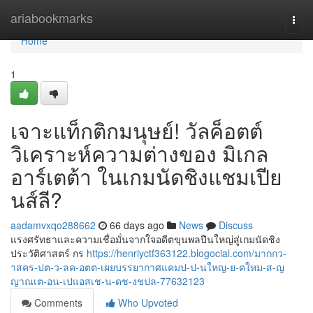
Home
ariabookmarks
Togg
navi
Home
1
เจาะแท็กติกมนุษย์! วัลค็อตต์
วิเคราะห์ความต่างของ มิเกล
อาร์เตต้า ในเกมนัดชิงแชมเปีย
นส์ลี?
aadamvxqo288662
66 days ago
News
Discuss
แรงศรัทธาและความเชื่อมั่นจากใจอดีตขุนพลปืนใหญ่สู่เกมนัดชิง
ประวัติศาสตร์ กร
https://henriyctf363122.blogocial.com/มากกว-
าสคร-ปต-ว-ลค-อตต-เผยบรรยากาศแคมป-ป-นใหญ-ย-คใหม-ส-ญ
ญาณเต-อน-เปแอสเช-น-ดช-งชปล-77632123
Comments
Who Upvoted