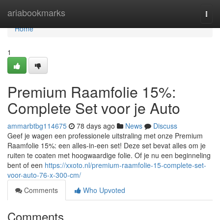
Home
ariabookmarks
Togg
navi
Home
1
Premium Raamfolie 15%:
Complete Set voor je Auto
ammarbtbg114675
78 days ago
News
Discuss
Geef je wagen een professionele uitstraling met onze Premium
Raamfolie 15%: een alles-in-een set! Deze set bevat alles om je
ruiten te coaten met hoogwaardige folie. Of je nu een beginneling
bent of een
https://xxoto.nl/premium-raamfolie-15-complete-set-
voor-auto-76-x-300-cm/
Comments
Who Upvoted
Comments