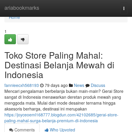
Home
ariabookmarks
Togg
navi
Home
1
Toko Store Paling Mahal:
Destinasi Belanja Mewah di
Indonesia
fannieecxh568193
79 days ago
News
Discuss
Mencari pengalaman berbelanja bukan main-main? Gerai Store
sangat di Indonesia menawarkan deretan produk mewah yang
menggoda mata. Mulai dari mode desainer ternama hingga
aksesoris berharga, destinasi ini merupakan
https://joyceoeml168777.blogdun.com/42102685/gerai-store-
paling-mahal-surga-belanja-premium-di-indonesia
Comments
Who Upvoted