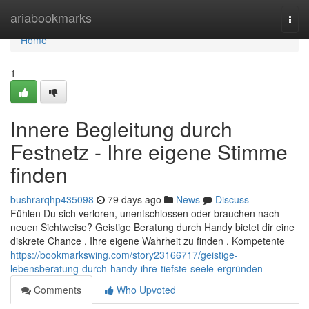
Home
ariabookmarks
Togg
navi
Home
1
Innere Begleitung durch
Festnetz - Ihre eigene Stimme
finden
bushrarqhp435098
79 days ago
News
Discuss
Fühlen Du sich verloren, unentschlossen oder brauchen nach
neuen Sichtweise? Geistige Beratung durch Handy bietet dir eine
diskrete Chance , Ihre eigene Wahrheit zu finden . Kompetente
https://bookmarkswing.com/story23166717/geistige-
lebensberatung-durch-handy-ihre-tiefste-seele-ergründen
Comments
Who Upvoted