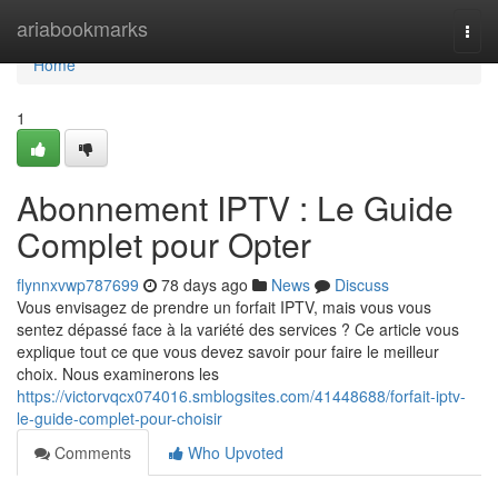
Home
ariabookmarks
Togg
navi
Home
1
Abonnement IPTV : Le Guide
Complet pour Opter
flynnxvwp787699
78 days ago
News
Discuss
Vous envisagez de prendre un forfait IPTV, mais vous vous
sentez dépassé face à la variété des services ? Ce article vous
explique tout ce que vous devez savoir pour faire le meilleur
choix. Nous examinerons les
https://victorvqcx074016.smblogsites.com/41448688/forfait-iptv-
le-guide-complet-pour-choisir
Comments
Who Upvoted