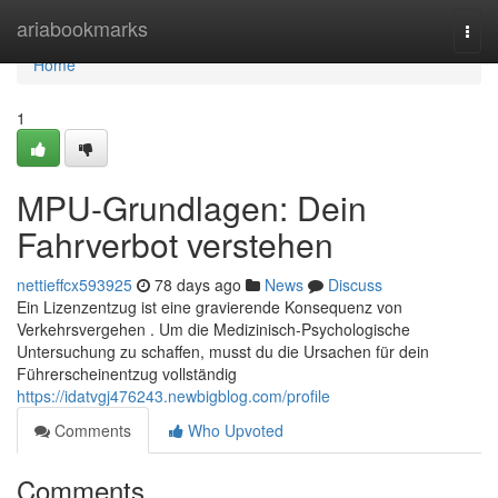
Home
ariabookmarks
Togg
navi
Home
1
MPU-Grundlagen: Dein
Fahrverbot verstehen
nettieffcx593925
78 days ago
News
Discuss
Ein Lizenzentzug ist eine gravierende Konsequenz von
Verkehrsvergehen . Um die Medizinisch-Psychologische
Untersuchung zu schaffen, musst du die Ursachen für dein
Führerscheinentzug vollständig
https://idatvgj476243.newbigblog.com/profile
Comments
Who Upvoted
Comments