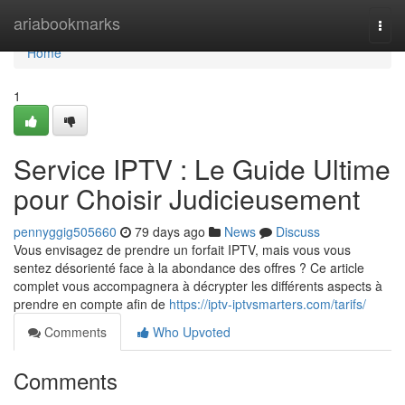
Home
ariabookmarks
Togg
navi
Home
1
Service IPTV : Le Guide Ultime
pour Choisir Judicieusement
pennyggig505660
79 days ago
News
Discuss
Vous envisagez de prendre un forfait IPTV, mais vous vous
sentez désorienté face à la abondance des offres ? Ce article
complet vous accompagnera à décrypter les différents aspects à
prendre en compte afin de
https://iptv-iptvsmarters.com/tarifs/
Comments
Who Upvoted
Comments