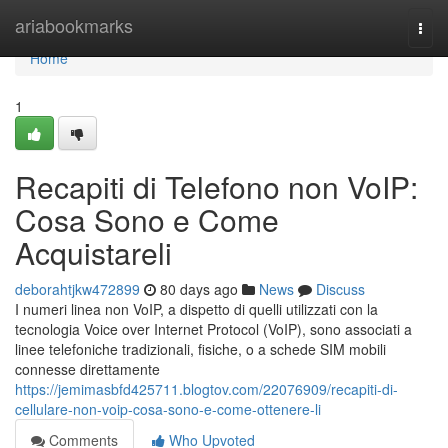
Home
ariabookmarks
Togg
navi
Home
1
Recapiti di Telefono non VoIP:
Cosa Sono e Come
Acquistareli
deborahtjkw472899
80 days ago
News
Discuss
I numeri linea non VoIP, a dispetto di quelli utilizzati con la
tecnologia Voice over Internet Protocol (VoIP), sono associati a
linee telefoniche tradizionali, fisiche, o a schede SIM mobili
connesse direttamente
https://jemimasbfd425711.blogtov.com/22076909/recapiti-di-
cellulare-non-voip-cosa-sono-e-come-ottenere-li
Comments
Who Upvoted