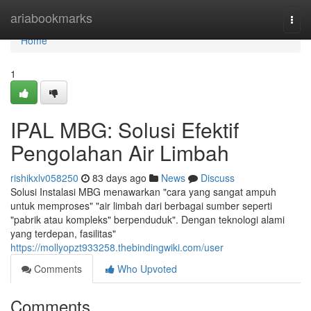
Home
ariabookmarks
Togg
navi
Home
1
IPAL MBG: Solusi Efektif
Pengolahan Air Limbah
rishikxlv058250
83 days ago
News
Discuss
Solusi Instalasi MBG menawarkan "cara yang sangat ampuh
untuk memproses" "air limbah dari berbagai sumber seperti
"pabrik atau kompleks" berpenduduk". Dengan teknologi alami
yang terdepan, fasilitas"
https://mollyopzt933258.thebindingwiki.com/user
Comments
Who Upvoted
Comments