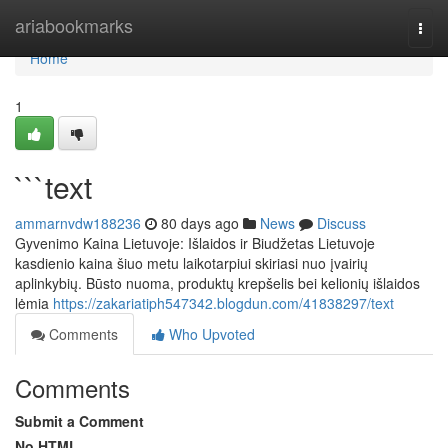
Home
ariabookmarks
Togg
navi
Home
1
```text
ammarnvdw188236
80 days ago
News
Discuss
Gyvenimo Kaina Lietuvoje: Išlaidos ir Biudžetas Lietuvoje
kasdienio kaina šiuo metu laikotarpiui skiriasi nuo įvairių
aplinkybių. Būsto nuoma, produktų krepšelis bei kelionių išlaidos
lėmia
https://zakariatiph547342.blogdun.com/41838297/text
Comments
Who Upvoted
Comments
Submit a Comment
No HTML