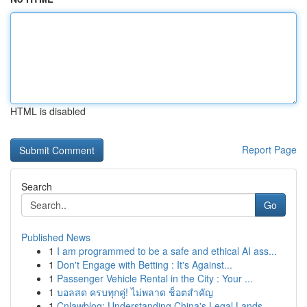
HTML is disabled
Report Page
Search
Go
Published News
1
I am programmed to be a safe and ethical AI ass...
1
Don't Engage with Betting : It's Against...
1
Passenger Vehicle Rental in the City : Your ...
1
บอลสด ครบทุกคู่! ไม่พลาด ช็อตสำคัญ
1
Cnlawblog: Understanding China's Legal Lands...