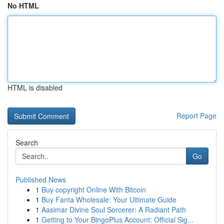
No HTML
HTML is disabled
Report Page
Search
Go
Published News
1
Buy copyright Online With Bitcoin
1
Buy Fanta Wholesale: Your Ultimate Guide
1
Aasimar Divine Soul Sorcerer: A Radiant Path
1
Getting to Your BingoPlus Account: Official Sig...