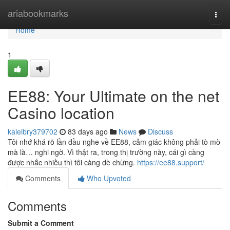
Home
ariabookmarks
Togg
navi
Home
1
EE88: Your Ultimate on the net
Casino location
kaleibry379702
83 days ago
News
Discuss
Tôi nhớ khá rõ lần đầu nghe về EE88, cảm giác không phải tò mò
mà là… nghi ngờ. Vì thật ra, trong thị trường này, cái gì càng
được nhắc nhiều thì tôi càng dè chừng.
https://ee88.support/
Comments
Who Upvoted
Comments
Submit a Comment