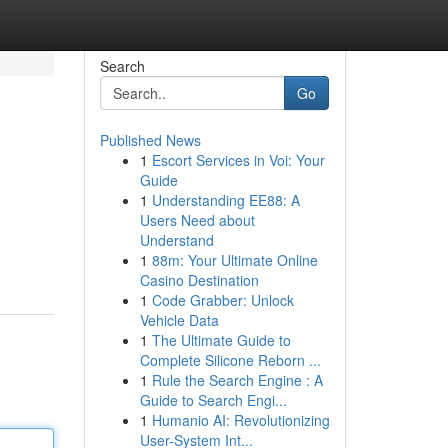
Search
Go
Published News
1
Escort Services in Voi: Your
Guide
1
Understanding EE88: A
Users Need about
Understand
1
88m: Your Ultimate Online
Casino Destination
1
Code Grabber: Unlock
Vehicle Data
1
The Ultimate Guide to
Complete Silicone Reborn ...
1
Rule the Search Engine : A
Guide to Search Engi...
1
Humanio AI: Revolutionizing
User-System Int...