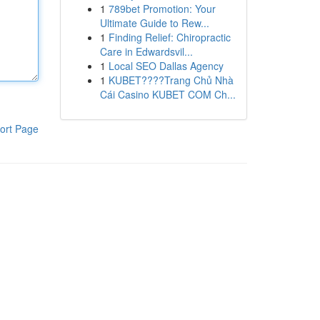
1
789bet Promotion: Your
Ultimate Guide to Rew...
1
Finding Relief: Chiropractic
Care in Edwardsvil...
1
Local SEO Dallas Agency
1
KUBET????️Trang Chủ Nhà
Cái Casino KUBET COM Ch...
ort Page