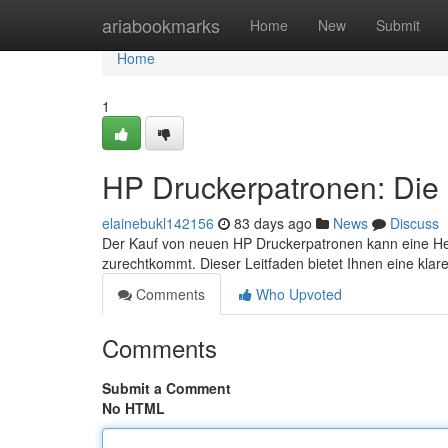
Home
ariabookmarks
Home
New
Submit
Home
1
HP Druckerpatronen: Die 
elainebukl142156
83 days ago
News
Discuss
Der Kauf von neuen HP Druckerpatronen kann eine He
zurechtkommt. Dieser Leitfaden bietet Ihnen eine klare
Comments
Who Upvoted
Comments
Submit a Comment
No HTML