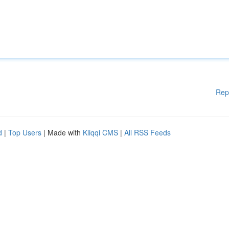
Rep
d
|
Top Users
| Made with
Kliqqi CMS
|
All RSS Feeds