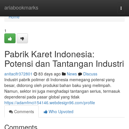
Home
ariabookmarks
Togg
navi
Home
1
Pabrik Karet Indonesia:
Potensi dan Tantangan Industri
anitacifr372801
83 days ago
News
Discuss
Industri pabrik polimer di Indonesia memegang potensi yang
besar, didorong oleh produksi bahan baku yang melimpah.
Namun, sektor ini juga menghadapi tantangan serius, termasuk
dependensi pada pasar global yang tidak
https://adamfmci154146.webdesign96.com/profile
Comments
Who Upvoted
Comments