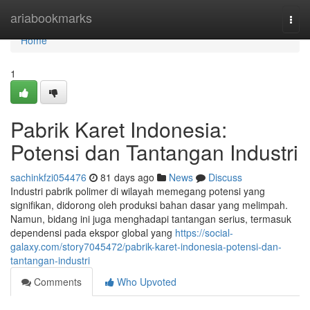
Home
ariabookmarks
Togg
navi
Home
1
Pabrik Karet Indonesia:
Potensi dan Tantangan Industri
sachinkfzi054476
81 days ago
News
Discuss
Industri pabrik polimer di wilayah memegang potensi yang
signifikan, didorong oleh produksi bahan dasar yang melimpah.
Namun, bidang ini juga menghadapi tantangan serius, termasuk
dependensi pada ekspor global yang
https://social-
galaxy.com/story7045472/pabrik-karet-indonesia-potensi-dan-
tantangan-industri
Comments
Who Upvoted