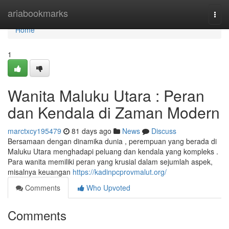
Home
ariabookmarks
Togg
navi
Home
1
Wanita Maluku Utara : Peran
dan Kendala di Zaman Modern
marctxcy195479
81 days ago
News
Discuss
Bersamaan dengan dinamika dunia , perempuan yang berada di
Maluku Utara menghadapi peluang dan kendala yang kompleks .
Para wanita memiliki peran yang krusial dalam sejumlah aspek,
misalnya keuangan
https://kadinpcprovmalut.org/
Comments
Who Upvoted
Comments