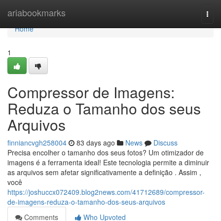
Home
ariabookmarks
Togg
navi
Home
1
Compressor de Imagens:
Reduza o Tamanho dos seus
Arquivos
finniancvgh258004
83 days ago
News
Discuss
Precisa encolher o tamanho dos seus fotos? Um otimizador de
imagens é a ferramenta ideal! Este tecnologia permite a diminuir
as arquivos sem afetar significativamente a definição . Assim ,
você
https://joshuccx072409.blog2news.com/41712689/compressor-
de-imagens-reduza-o-tamanho-dos-seus-arquivos
Comments
Who Upvoted