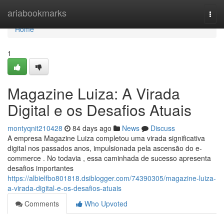
Home
ariabookmarks
Togg
navi
Home
1
Magazine Luiza: A Virada
Digital e os Desafios Atuais
montyqnit210428
84 days ago
News
Discuss
A empresa Magazine Luiza completou uma virada significativa
digital nos passados anos, impulsionada pela ascensão do e-
commerce . No todavia , essa caminhada de sucesso apresenta
desafios importantes
https://albielfbo801818.dsiblogger.com/74390305/magazine-luiza-
a-virada-digital-e-os-desafios-atuais
Comments
Who Upvoted