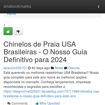
Home
ariabookmarks
Togg
navi
Home
1
Chinelos de Praia USA
Brasileiras - O Nosso Guia
Definitivo para 2024
laraxzvx335751
82 days ago
News
Discuss
Está querendo os melhores rasteirinhas USA Brasileiras? Nosso
guia completo para este ano reúne as melhores opções
disponíveis no mercado. Conheça lançamentos, empresas
reconhecidas e segredos para escolher o
https://diegonrme025321.bluxeblog.com/73711986/chinelos-usa-
brasileiras-o-nosso-guia-definitivo-para-este-ano
Comments
Who Upvoted