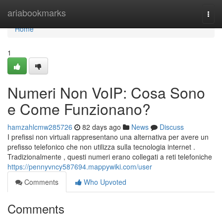
Home
ariabookmarks
Togg
navi
Home
1
Numeri Non VoIP: Cosa Sono
e Come Funzionano?
hamzahlcmw285726
82 days ago
News
Discuss
I prefissi non virtuali rappresentano una alternativa per avere un
prefisso telefonico che non utilizza sulla tecnologia internet .
Tradizionalmente , questi numeri erano collegati a reti telefoniche
https://pennyvncy587694.mappywiki.com/user
Comments
Who Upvoted
Comments