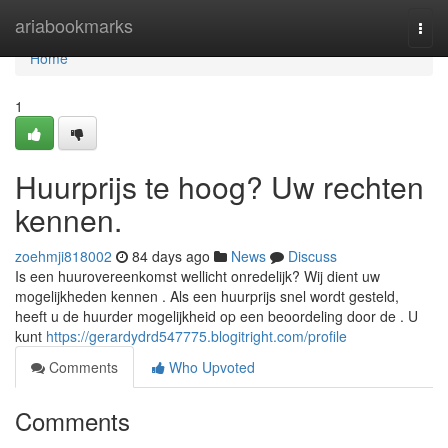
Home
ariabookmarks
Togg
navi
Home
1
Huurprijs te hoog? Uw rechten
kennen.
zoehmji818002
84 days ago
News
Discuss
Is een huurovereenkomst wellicht onredelijk? Wij dient uw
mogelijkheden kennen . Als een huurprijs snel wordt gesteld,
heeft u de huurder mogelijkheid op een beoordeling door de . U
kunt
https://gerardydrd547775.blogitright.com/profile
Comments
Who Upvoted
Comments