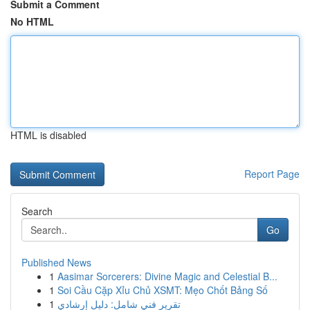
Submit a Comment
No HTML
HTML is disabled
Report Page
Search
Go
Published News
1
Aasimar Sorcerers: Divine Magic and Celestial B...
1
Soi Cầu Cặp Xỉu Chủ XSMT: Mẹo Chốt Bảng Số
1
تقرير فني شامل: دليل إرشادي