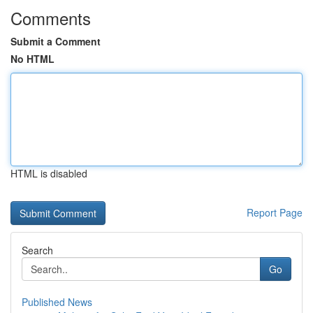
Comments
Submit a Comment
No HTML
HTML is disabled
Report Page
Search
Go
Published News