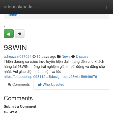
Home
ariabookmarks
Togg
navi
Home
1
98WIN
adreazvel097024
85 days ago
News
Discuss
Thiên đường cá cược trực tuyến hiện đại, mang đến cho khách
hàng tại 98WIN những trải nghiệm giải trí sôi động và đẳng cấp
nhất. Với giao diện thân thiện và tốc
https://phoebehqzl098112.alltdesign.com/98win-59949679
Comments
Who Upvoted
Comments
Submit a Comment
No HTML