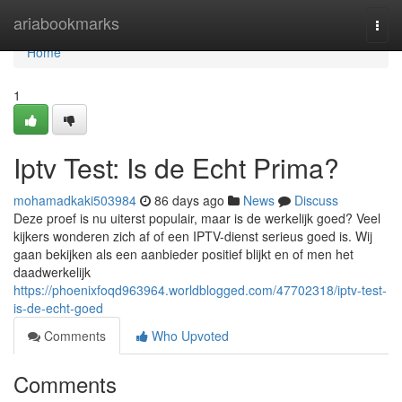
Home
ariabookmarks
Togg
navi
Home
1
Iptv Test: Is de Echt Prima?
mohamadkaki503984
86 days ago
News
Discuss
Deze proef is nu uiterst populair, maar is de werkelijk goed? Veel
kijkers wonderen zich af of een IPTV-dienst serieus goed is. Wij
gaan bekijken als een aanbieder positief blijkt en of men het
daadwerkelijk
https://phoenixfoqd963964.worldblogged.com/47702318/iptv-test-
is-de-echt-goed
Comments
Who Upvoted
Comments