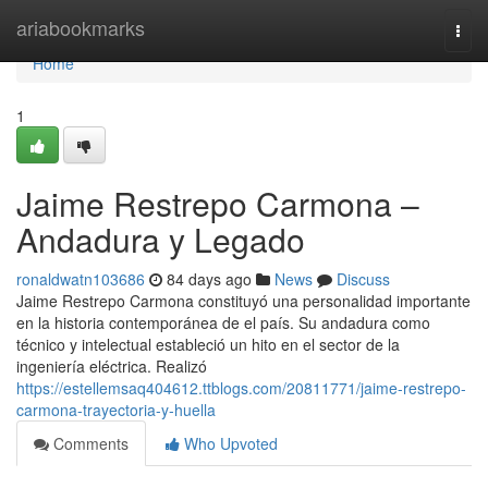
Home
ariabookmarks
Togg
navi
Home
1
Jaime Restrepo Carmona –
Andadura y Legado
ronaldwatn103686
84 days ago
News
Discuss
Jaime Restrepo Carmona constituyó una personalidad importante
en la historia contemporánea de el país. Su andadura como
técnico y intelectual estableció un hito en el sector de la
ingeniería eléctrica. Realizó
https://estellemsaq404612.ttblogs.com/20811771/jaime-restrepo-
carmona-trayectoria-y-huella
Comments
Who Upvoted