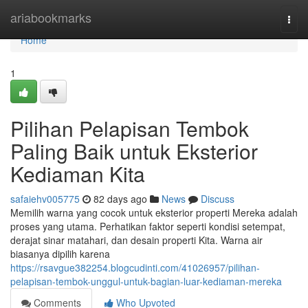
Home
ariabookmarks
Togg
navi
Home
1
Pilihan Pelapisan Tembok
Paling Baik untuk Eksterior
Kediaman Kita
safaiehv005775
82 days ago
News
Discuss
Memilih warna yang cocok untuk eksterior properti Mereka adalah
proses yang utama. Perhatikan faktor seperti kondisi setempat,
derajat sinar matahari, dan desain properti Kita. Warna air
biasanya dipilih karena
https://rsavgue382254.blogcudinti.com/41026957/pilihan-
pelapisan-tembok-unggul-untuk-bagian-luar-kediaman-mereka
Comments
Who Upvoted