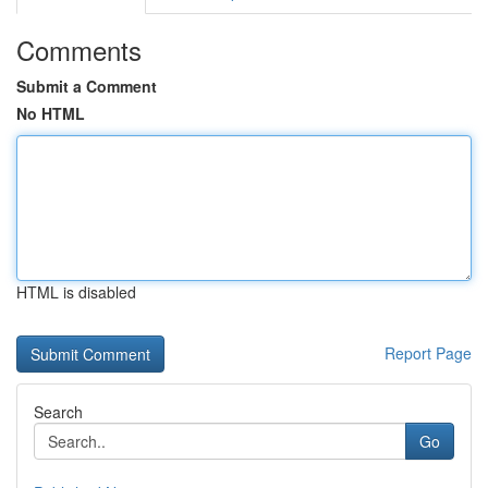
Comments
Submit a Comment
No HTML
HTML is disabled
Report Page
Search
Go