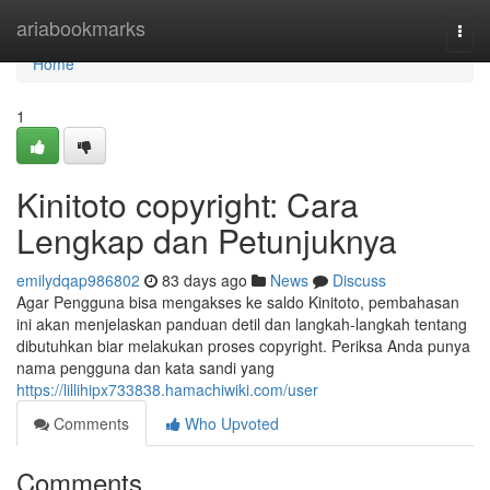
Home
ariabookmarks
Togg
navi
Home
1
Kinitoto copyright: Cara
Lengkap dan Petunjuknya
emilydqap986802
83 days ago
News
Discuss
Agar Pengguna bisa mengakses ke saldo Kinitoto, pembahasan
ini akan menjelaskan panduan detil dan langkah-langkah tentang
dibutuhkan biar melakukan proses copyright. Periksa Anda punya
nama pengguna dan kata sandi yang
https://lillihipx733838.hamachiwiki.com/user
Comments
Who Upvoted
Comments