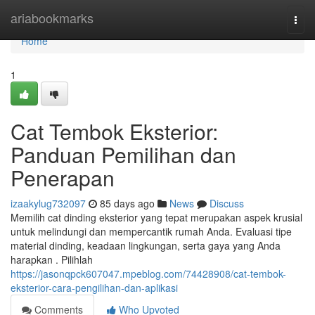
Home
ariabookmarks
Togg
navi
Home
1
Cat Tembok Eksterior:
Panduan Pemilihan dan
Penerapan
izaakylug732097
85 days ago
News
Discuss
Memilih cat dinding eksterior yang tepat merupakan aspek krusial
untuk melindungi dan mempercantik rumah Anda. Evaluasi tipe
material dinding, keadaan lingkungan, serta gaya yang Anda
harapkan . Pilihlah
https://jasonqpck607047.mpeblog.com/74428908/cat-tembok-
eksterior-cara-pengilihan-dan-aplikasi
Comments
Who Upvoted