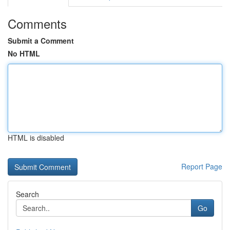
Comments
Submit a Comment
No HTML
HTML is disabled
Report Page
Search
Go