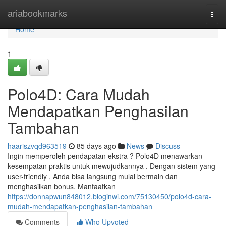
Home
ariabookmarks
Togg
navi
Home
1
Polo4D: Cara Mudah
Mendapatkan Penghasilan
Tambahan
haariszvqd963519
85 days ago
News
Discuss
Ingin memperoleh pendapatan ekstra ? Polo4D menawarkan
kesempatan praktis untuk mewujudkannya . Dengan sistem yang
user-friendly , Anda bisa langsung mulai bermain dan
menghasilkan bonus. Manfaatkan
https://donnapwun848012.bloginwi.com/75130450/polo4d-cara-
mudah-mendapatkan-penghasilan-tambahan
Comments
Who Upvoted