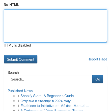
No HTML
HTML is disabled
Report Page
Search
Go
Published News
1
Shopify Store: A Beginner's Guide
1
Отделка в столице в 2024 году
1
Establece tu Iniciativa en México: Manual ...
1
A Trajectory of Video Streaming: Trends