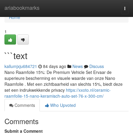
Home
ariabookmarks
Togg
navi
Home
1
```text
kallumjxju684721
84 days ago
News
Discuss
Nano Raamfolie 15%: De Premium Vehicle Set Ervaar de
superieure bescherming en visuele waarde van onze Nano
Raamfolie . Met een zichtbaarheid van slechts 15%, biedt deze
set een indrukwekkende privacy
https://xxoto.nl/ceramic-
raamfolie-15-nano-keramisch-auto-set-76-x-300-cm/
Comments
Who Upvoted
Comments
Submit a Comment