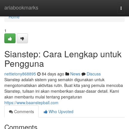
Home
ariabookmarks
Togg
navi
Home
1
Sianstep: Cara Lengkap untuk
Pengguna
nettietony868895
84 days ago
News
Discuss
Sianstep adalah sistem yang semakin digunakan untuk
mengotomatiskan aktivitas rutin. Buat kita yang pemula mencoba
Sianstep, tulisan ini akan memberikan dasar-dasar detail. Kami
akan membantu mulai tentang pengaturan
https://www.baanstepball.com
Comments
Who Upvoted
Comments