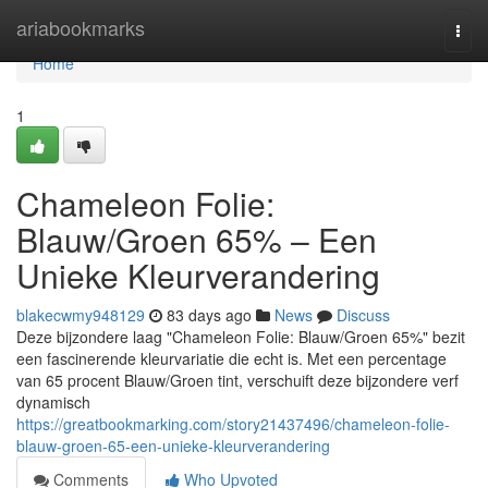
Home
ariabookmarks
Togg
navi
Home
1
Chameleon Folie:
Blauw/Groen 65% – Een
Unieke Kleurverandering
blakecwmy948129
83 days ago
News
Discuss
Deze bijzondere laag "Chameleon Folie: Blauw/Groen 65%" bezit
een fascinerende kleurvariatie die echt is. Met een percentage
van 65 procent Blauw/Groen tint, verschuift deze bijzondere verf
dynamisch
https://greatbookmarking.com/story21437496/chameleon-folie-
blauw-groen-65-een-unieke-kleurverandering
Comments
Who Upvoted