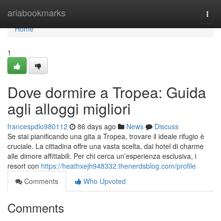
Home
ariabookmarks
Togg
navi
Home
1
Dove dormire a Tropea: Guida
agli alloggi migliori
francespdlo980112
86 days ago
News
Discuss
Se stai pianificando una gita a Tropea, trovare il ideale rifugio è
cruciale. La cittadina offre una vasta scelta, dai hotel di charme
alle dimore affittabili. Per chi cerca un’esperienza esclusiva, i
resort con
https://heathxejh948332.thenerdsblog.com/profile
Comments
Who Upvoted
Comments