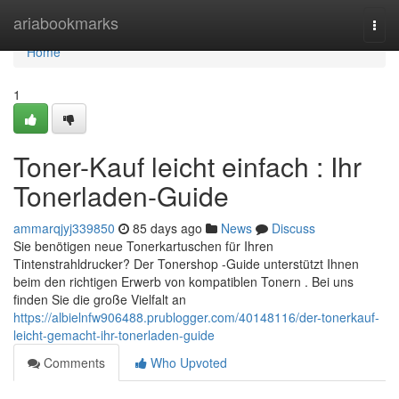
Home
ariabookmarks
Togg
navi
Home
1
Toner-Kauf leicht einfach : Ihr
Tonerladen-Guide
ammarqjyj339850
85 days ago
News
Discuss
Sie benötigen neue Tonerkartuschen für Ihren
Tintenstrahldrucker? Der Tonershop -Guide unterstützt Ihnen
beim den richtigen Erwerb von kompatiblen Tonern . Bei uns
finden Sie die große Vielfalt an
https://albielnfw906488.prublogger.com/40148116/der-tonerkauf-
leicht-gemacht-ihr-tonerladen-guide
Comments
Who Upvoted