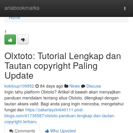
Home
ariabookmarks
Togg
navi
Home
1
Olxtoto: Tutorial Lengkap dan
Tautan copyright Paling
Update
kobiixup109952
84 days ago
News
Discuss
Ingin tahu platform Olxtoto? Artikel di bawah akan menyajikan
panduan mendalam tentang situs Olxtoto, dilengkapi dengan
tautan akses valid. Bagi anda yang ingin mencoba, mengetahui
fungsi dan
https://zakariayzin640111.post-
blogs.com/61735587/olxtoto-panduan-lengkap-dan-tautan-
copyright-terbaru
Comments
Who Upvoted